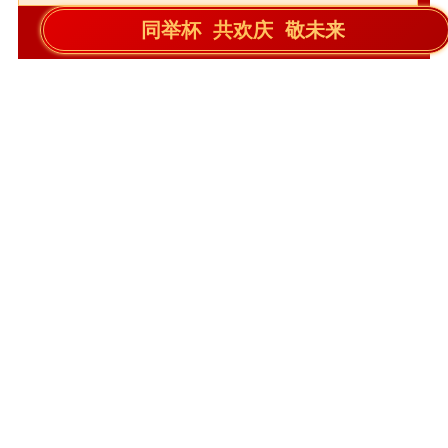
好运大放送，福利抽不停！为感谢这一年辛勤付出、
奋发前进的各位员工，本次年会盛典为KMers准备了精彩
的抽奖活动和丰厚的奖品，不仅有红包雨、接金币、舞
龙、摇号、数钱等五轮游戏互动，还设置了五个不同等次
的滚动抽奖，力求让更多的人能获奖！一轮轮激动人心的
抽奖与游戏互动也将现场气氛推向高潮。
同举杯 共欢庆 敬未来
匠心筑梦，砥砺前行！此刻，或欣喜、或遗憾，让我
们共饮杯中酒，敬变化，敬奋斗，敬荣光，敬未来，敬越
来越好的
开目软件
。