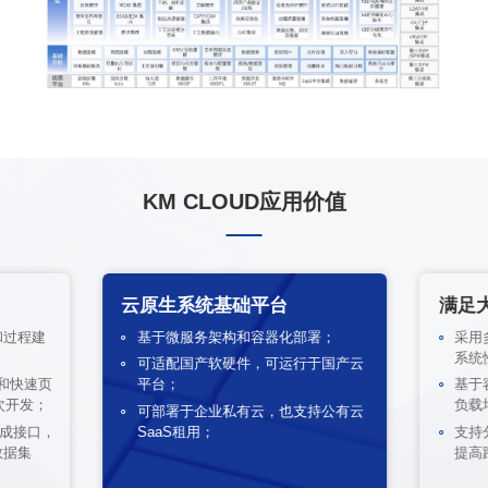
KM CLOUD应用价值
云原生系统基础平台
满足
和过程建
基于微服务架构和容器化部署；
采用
系统
可适配国产软硬件，可运行于国产云
L和快速页
平台；
基于
次开发；
负载
可部署于企业私有云，也支持公有云
集成接口，
SaaS租用；
支持
数据集
提高