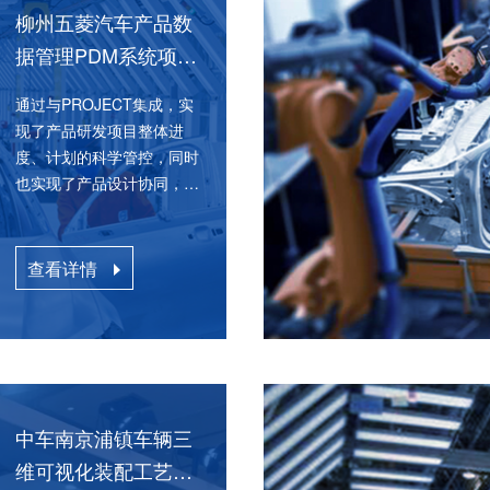
柳州五菱汽车产品数
柳州五菱汽
据管理PDM系统项目
11
通过与PROJECT集成，实
通过与PROJECT集成，实
现了产品
现了产品研发项目整体进
度、计划的科学管控，同时
也实现了产品设计协同，大
大提升了工作效率
查看详情
中车南京浦镇车辆三
中车南京浦镇车辆三
维可视化装配工艺设