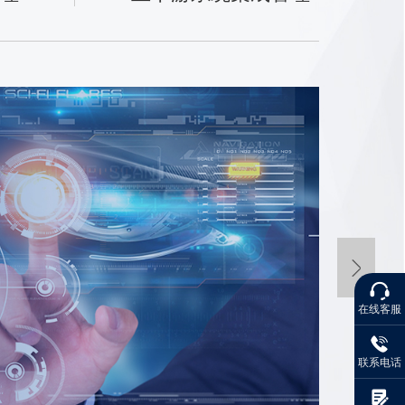
研
①
②
③
理
在线客服
④
联系电话