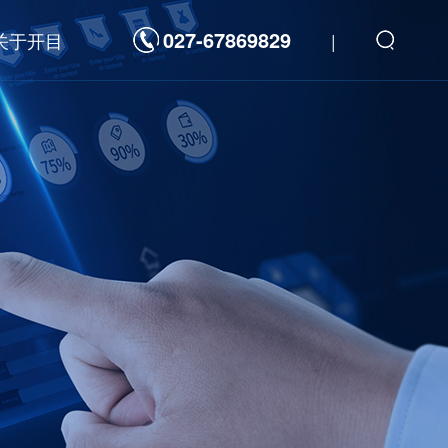
027-67869829
关于开目
|
解决方案
数字化平台
发
新一代研发管理制造一体化敏捷开发平台
航天科工/科技
海洋装备
重型装备
装备
高科技电子
重型装备
3D工具软件
力
汽车及零部件
通
工程机械
件
家用电器
能源电力
三维可制造性审查分析软件 3DDFM
器
高科技电子
三维制造成本分析与估算软件 3DDFC
三维装配工艺规划与仿真软件 3DAST
三维零件工艺设计与仿真软件 3DMPS
三维焊接工艺规划软件 3DWELD