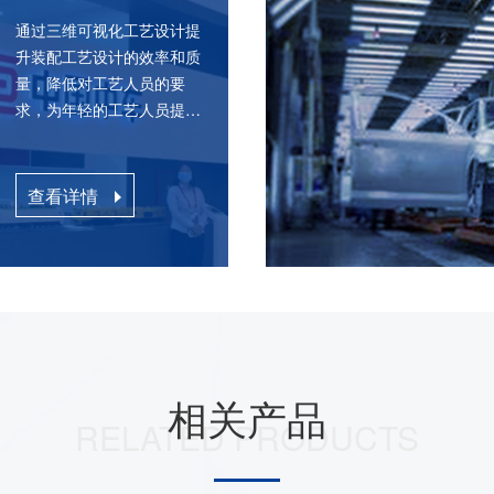
计3DAST项目11
通过三维可视化工艺设计提升
通过三维可视化工艺设计提
为年轻的工艺人员提供基础设
升装配工艺设计的效率和质
的装配经验和知识，以及
量，降低对工艺人员的要
求，为年轻的工艺人员提供
基础设计平台，从而克服传
统的装配工艺设计中主要依
赖于人的装配经验和知识，
查看详情
以及设计难度大、设计效率
低、优化程度低等问题。
相关产品
RELATED PRODUCTS