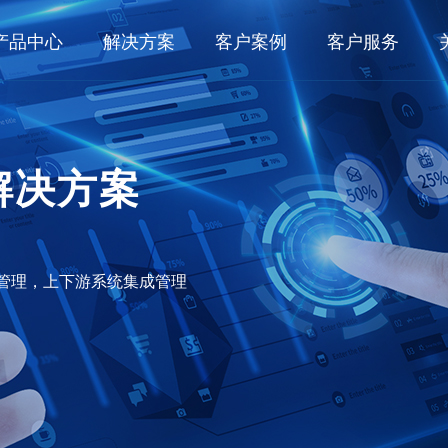
产品中心
解决方案
客户案例
客户服务
数字化研发
业务解决方案
客户之声
典型客户
行业
面向大型集团的数字化研发管理系统 KMPLM CLOUD
数字化研发
航空航
解决方案
典型案例
面向中小型企业的产品生命周期管理系统 eCOL PLM
数字化工艺
船舶与
航空航天
航空发动机
船舶与海洋
面向小微企业基于SAAS的研发管理系统 OpenVelo PLM
数字化生产
能源电
数字化运维
轨道交
工程机械
轨道交通
汽车及零部
管理，上下游系统集成管理
数字化工艺
家用电
面向大型集团的数字化工艺管理系统 KMMPM CLOUD
面向中小型企业的结构化工艺管理系统 eCOL MPM
所见即所得的结构化工艺协同平台 KMCAPP CLOUD