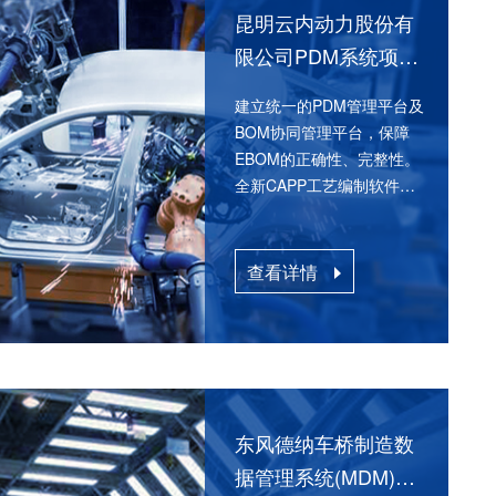
昆明云内动力股份有
车产品数据管理PDM系统项目
限公司PDM系统项目
11
现了产品研发项目整体进度、计划的科学管控，同时也实
建立统一的PDM管理平台及
设计协同，大大提升了工作效率
BOM协同管理平台，保障
EBOM的正确性、完整性。
全新CAPP工艺编制软件，
提升整体工艺编制效率，实
现工艺设计的规范化和标准
查看详情
化；
查看详情
东风德纳车桥制造数
维可视化装配工艺设计3DAST项目
据管理系统(MDM)项