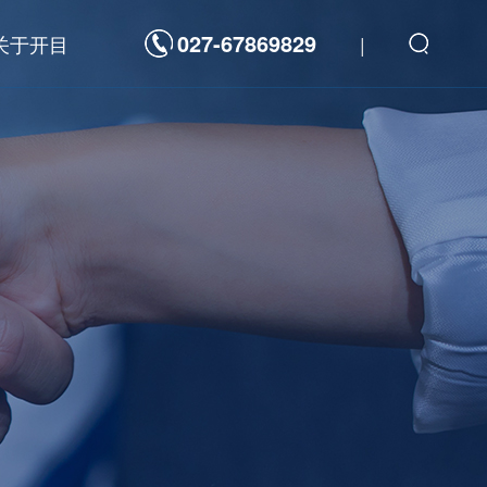
027-67869829
关于开目
|
解决方案
数字化平台
发
新一代研发管理制造一体化敏捷开发平台
航天科工/科技
海洋装备
重型装备
装备
高科技电子
重型装备
3D工具软件
力
汽车及零部件
通
工程机械
件
家用电器
能源电力
三维可制造性审查分析软件 3DDFM
器
高科技电子
三维制造成本分析与估算软件 3DDFC
三维装配工艺规划与仿真软件 3DAST
三维零件工艺设计与仿真软件 3DMPS
三维焊接工艺规划软件 3DWELD