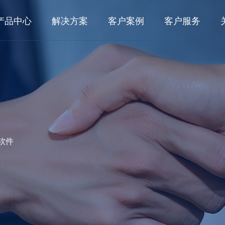
产品中心
解决方案
客户案例
客户服务
数字化研发
业务解决方案
客户之声
典型客户
行业
面向大型集团的数字化研发管理系统 KMPLM CLOUD
数字化研发
航空航
典型案例
面向中小型企业的产品生命周期管理系统 eCOL PLM
数字化工艺
船舶与
航空航天
航空发动机
船舶与海洋
面向小微企业基于SAAS的研发管理系统 OpenVelo PLM
数字化生产
能源电
数字化运维
轨道交
工程机械
轨道交通
汽车及零部
软件
数字化工艺
家用电
面向大型集团的数字化工艺管理系统 KMMPM CLOUD
面向中小型企业的结构化工艺管理系统 eCOL MPM
所见即所得的结构化工艺协同平台 KMCAPP CLOUD