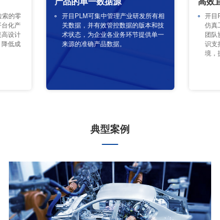
产品的单一数据源
高效
检索的零
开目PLM可集中管理产业研发所有相
开目
平台化产
关数据，并有效管控数据的版本和技
仿真
提高设计
术状态，为企业各业务环节提供单一
团队
，降低成
来源的准确产品数据。
识支
境，
典型案例