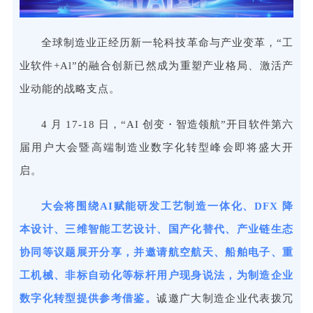
全球制造业正经历新一轮科技革命与产业变革，“工
业软件+Al”的融合创新已然成为重塑产业格局、激活产
业动能的战略支点。
4 月 17-18 日，“AI 创变・智造领航”开目软件第六
届用户大会暨高端制造业数字化转型峰会即将盛大开
启。
大会将围绕AI赋能研发工艺制造一体化、DFX 降
本设计、三维智能工艺设计、国产化替代、产业链生态
协同等议题展开分享，并邀请航空航天、船舶电子、重
工机械、非标自动化等标杆用户现身说法，为制造企业
数字化转型提供参考借鉴。
诚邀广大制造企业代表拨冗