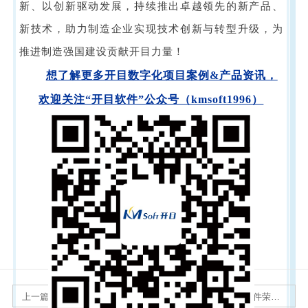
新、以创新驱动发展，持续推出卓越领先的新产品、
新技术，助力制造企业实现技术创新与转型升级，为
推进制造强国建设贡献开目力量！
想了解更多开目数字化项目案例&产品资讯，
欢迎关注“开目软件”公众号（kmsoft1996）
上一篇：
聚力拓疆・骏启新程｜开目公司2026新春年会暨颁奖典礼圆满举行
下一篇：
喜讯！开目软件荣获2025年度中国智能制造杰出供应商和优秀产品