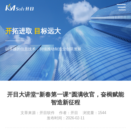
开
拓进取
目
标远大
以卓越的信息技术，持续推动制造业创新发展
开目大讲堂“新春第一课”圆满收官，奋楫赋能
智造新征程
文章来源：
开目软件
作者：
开目
浏览量：
1544
发布时间：
2026-02-11