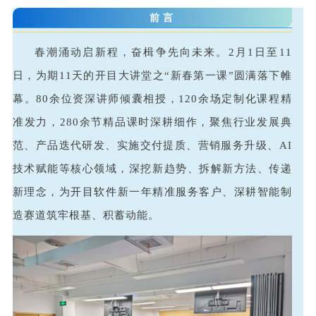
前言
春潮涌动启新程，奋楫争先向未来。2月1日至11
日，为期11天的开目大讲堂之“新春第一课”圆满落下帷
幕。80余位资深讲师倾囊相授，120余场定制化课程精
准发力，280余节精品课时深耕细作，聚焦行业发展典
范、产品迭代研发、实施交付提质、营销服务升级、AI
技术赋能等核心领域，深挖新趋势、拆解新方法、传递
新理念，为
开目软件
新一年精准服务客户、深耕智能制
造赛道筑牢根基、积蓄动能。