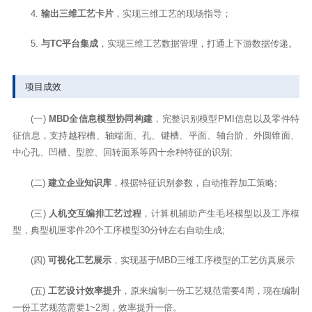
4.
输出三维工艺卡片
，实现三维工艺的现场指导；
5.
与TC平台集成
，实现三维工艺数据管理，打通上下游数据传递。
项目成效
(一)
MBD全信息模型协同构建
，完整识别模型PMI信息以及零件特
征信息，支持越程槽、轴端面、孔、键槽、平面、轴台阶、外圆锥面、
中心孔、凹槽、型腔、回转面系等四十余种特征的识别;
(二)
建立企业知识库
，根据特征识别参数，自动推荐加工策略;
(三)
人机交互编排工艺过程
，计算机辅助产生毛坯模型以及工序模
型，典型机匣零件20个工序模型30分钟左右自动生成;
(四)
可视化工艺展示
，实现基于MBD三维工序模型的工艺仿真展示
(五)
工艺设计效率提升
，原来编制一份工艺规范需要4周，现在编制
一份工艺规范需要1~2周，效率提升一倍。