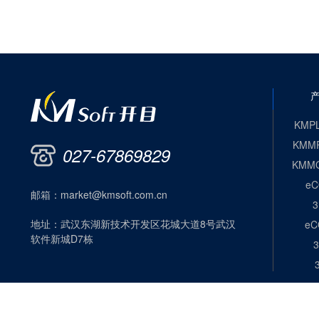
KMP
KMM
027-67869829
KMM
eC
邮箱：
market@kmsoft.com.cn
地址：
武汉东湖新技术开发区花城大道8号武汉
eC
软件新城D7栋