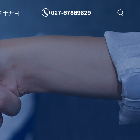
027-67869829
关于开目
|
解决方案
数字化平台
发
新一代研发管理制造一体化敏捷开发平台
航天科工/科技
海洋装备
重型装备
装备
高科技电子
重型装备
3D工具软件
力
汽车及零部件
通
工程机械
件
家用电器
能源电力
三维可制造性审查分析软件 3DDFM
器
高科技电子
三维制造成本分析与估算软件 3DDFC
三维装配工艺规划与仿真软件 3DAST
三维零件工艺设计与仿真软件 3DMPS
三维焊接工艺规划软件 3DWELD