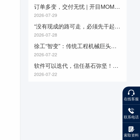
订单多变，交付无忧 | 开目MOM四步法稳控多品种定制化生产节奏
2026-07-29
“没有现成的路可走，必须先干起来”（产业里的年轻人）
2026-07-28
徐工“智变”：传统工程机械巨头的数字化崛起之路！
2026-07-22
软件可以迭代，信任基石弥坚！国机重工常林公司&开目软件PLM合作再起新征程
2026-07-22
在线客服
联系电话
索取资料