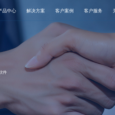
产品中心
解决方案
客户案例
客户服务
数字化研发
业务解决方案
客户之声
典型客户
行业
面向大型集团的数字化研发管理系统 KMPLM CLOUD
数字化研发
航空航
典型案例
面向中小型企业的产品生命周期管理系统 eCOL PLM
数字化工艺
船舶与
航空航天
航空发动机
船舶与海洋
面向小微企业基于SAAS的研发管理系统 OpenVelo PLM
数字化生产
能源电
数字化运维
轨道交
工程机械
轨道交通
汽车及零部
软件
数字化工艺
家用电
面向大型集团的数字化工艺管理系统 KMMPM CLOUD
面向中小型企业的结构化工艺管理系统 eCOL MPM
所见即所得的结构化工艺协同平台 KMCAPP CLOUD