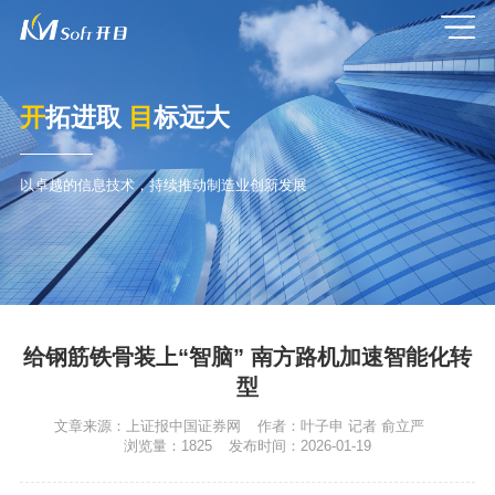
开
拓进取
目
标远大
以卓越的信息技术，持续推动制造业创新发展
给钢筋铁骨装上“智脑” 南方路机加速智能化转
型
文章来源：
上证报中国证券网
作者：
叶子申 记者 俞立严
浏览量：
1825
发布时间：
2026-01-19