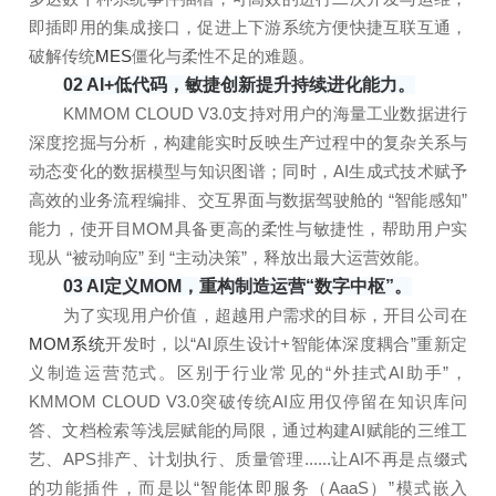
即插即用的集成接口，促进上下游系统方便快捷互联互通，
破解传统
MES
僵化与柔性不足的难题。
02 AI+低代码，敏捷创新提升持续进化能力。
KMMOM CLOUD V3.0支持对用户的海量工业数据进行
深度挖掘与分析，构建能实时反映生产过程中的复杂关系与
动态变化的数据模型与知识图谱；同时，AI生成式技术赋予
高效的业务流程编排、交互界面与数据驾驶舱的 “智能感知”
能力，使开目MOM具备更高的柔性与敏捷性，帮助用户实
现从 “被动响应” 到 “主动决策”，释放出最大运营效能。
03 AI定义MOM，重构制造运营“数字中枢”。
为了实现用户价值，超越用户需求的目标，开目公司在
MOM系统
开发时，以“AI原生设计+智能体深度耦合”重新定
义制造运营范式。区别于行业常见的“外挂式AI助手”，
KMMOM CLOUD V3.0突破传统AI应用仅停留在知识库问
答、文档检索等浅层赋能的局限，通过构建AI赋能的三维工
艺、APS排产、计划执行、质量管理......让AI不再是点缀式
的功能插件，而是以“智能体即服务（AaaS）”模式嵌入