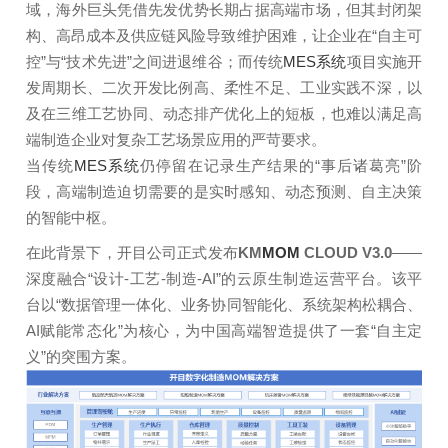
域，海外巨头凭借先发优势长期占据高端市场，但其封闭架
构、高昂成本及供应链风险导致维护困难，让企业在“自主可
控”与“技术先进”之间进退维谷；而传统
MES系统
项目实施开
发周期长、二次开发比例高、柔性不足、工业实践不深，以
及在三维工艺协同、动态排产优化上的短板，也难以满足高
端制造企业对复杂工艺场景应用的严苛要求。
当传统
MES系统
仍停留在记录生产结果的“事后诸葛亮”阶
段，高端制造迫切需要的是实时感知、动态预测、自主决策
的智能中枢。
在此背景下，开目公司正式发布
KM
MOM
CLOUD V3.0
——
深度融合“设计-工艺-制造-AI”的云原生制造运营平台。该平
台以“数据管理一体化、业务协同智能化、系统架构松耦合、
AI赋能常态化”为核心，为中国高端智造提供了一套“自主定
义”的突围方案。