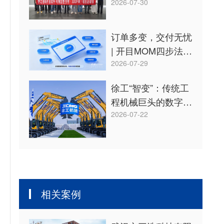
3DDFM 从设计源头
2026-07-30
降本增效
订单多变，交付无忧
| 开目MOM四步法稳
控多品种定制化生产
2026-07-29
节奏
徐工“智变”：传统工
程机械巨头的数字化
崛起之路！
2026-07-22
相关案例