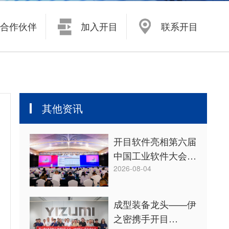
开目浏览器 KMVue
尧创CAD YaoCCAD
合作伙伴
加入开目
联系开目
其他资讯
开目软件亮相第六届
中国工业软件大会，
共探“工业软件+
2026-08-04
AI”融合创新之道
成型装备龙头——伊
之密携手开目