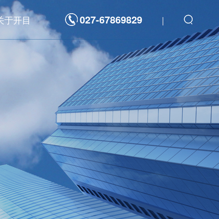
027-67869829
关于开目
|
解决方案
数字化平台
发
新一代研发管理制造一体化敏捷开发平台
航天科工/科技
海洋装备
重型装备
装备
高科技电子
重型装备
3D工具软件
力
汽车及零部件
通
工程机械
件
家用电器
能源电力
三维可制造性审查分析软件 3DDFM
器
高科技电子
三维制造成本分析与估算软件 3DDFC
三维装配工艺规划与仿真软件 3DAST
三维零件工艺设计与仿真软件 3DMPS
三维焊接工艺规划软件 3DWELD