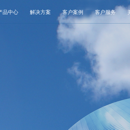
产品中心
解决方案
客户案例
客户服务
数字化研发
业务解决方案
客户之声
典型客户
行业
面向大型集团的数字化研发管理系统 KMPLM CLOUD
数字化研发
航空航
典型案例
面向中小型企业的产品生命周期管理系统 eCOL PLM
数字化工艺
船舶与
航空航天
航空发动机
船舶与海洋
面向小微企业基于SAAS的研发管理系统 OpenVelo PLM
数字化生产
能源电
数字化运维
轨道交
工程机械
轨道交通
汽车及零部
数字化工艺
家用电
面向大型集团的数字化工艺管理系统 KMMPM CLOUD
面向中小型企业的结构化工艺管理系统 eCOL MPM
所见即所得的结构化工艺协同平台 KMCAPP CLOUD