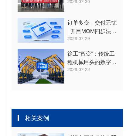
3DDFM 从设计源头
2026-07-30
降本增效
订单多变，交付无忧
| 开目MOM四步法稳
控多品种定制化生产
2026-07-29
节奏
徐工“智变”：传统工
程机械巨头的数字化
崛起之路！
2026-07-22
相关案例