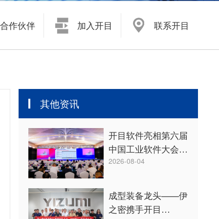
开目浏览器 KMVue
尧创CAD YaoCCAD
合作伙伴
加入开目
联系开目
其他资讯
开目软件亮相第六届
中国工业软件大会，
共探“工业软件+
2026-08-04
AI”融合创新之道
成型装备龙头——伊
之密携手开目