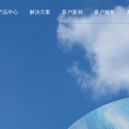
产品中心
解决方案
客户案例
客户服务
数字化研发
业务解决方案
客户之声
典型客户
行业
面向大型集团的数字化研发管理系统 KMPLM CLOUD
数字化研发
航空航
典型案例
面向中小型企业的产品生命周期管理系统 eCOL PLM
数字化工艺
船舶与
航空航天
航空发动机
船舶与海洋
面向小微企业基于SAAS的研发管理系统 OpenVelo PLM
数字化生产
能源电
数字化运维
轨道交
工程机械
轨道交通
汽车及零部
数字化工艺
家用电
面向大型集团的数字化工艺管理系统 KMMPM CLOUD
面向中小型企业的结构化工艺管理系统 eCOL MPM
所见即所得的结构化工艺协同平台 KMCAPP CLOUD