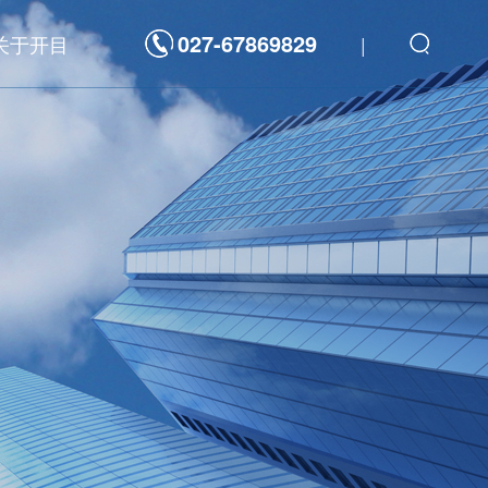
027-67869829
关于开目
|
解决方案
数字化平台
发
新一代研发管理制造一体化敏捷开发平台
航天科工/科技
海洋装备
重型装备
装备
高科技电子
重型装备
3D工具软件
力
汽车及零部件
通
工程机械
件
家用电器
能源电力
三维可制造性审查分析软件 3DDFM
器
高科技电子
三维制造成本分析与估算软件 3DDFC
三维装配工艺规划与仿真软件 3DAST
三维零件工艺设计与仿真软件 3DMPS
三维焊接工艺规划软件 3DWELD