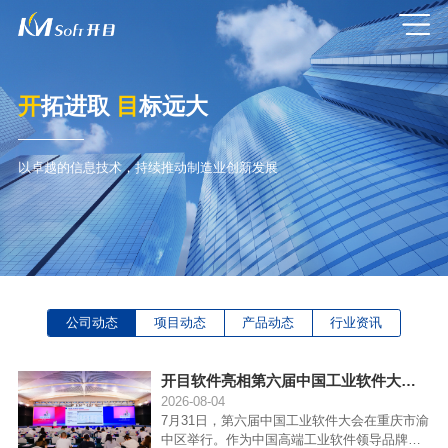
开
拓进取
目
标远大
以卓越的信息技术，持续推动制造业创新发展
公司动态
项目动态
产品动态
行业资讯
开目软件亮相第六届中国工业软件大会，共探“工业软件+ AI”融合创新之道...
2026-08-04
7月31日，第六届中国工业软件大会在重庆市渝
中区举行。作为中国高端工业软件领导品牌，