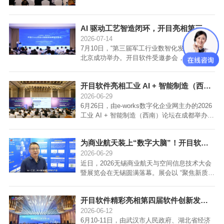
开目软件董事长陈万领博士受邀参会并作主题
报告，为重庆、西南地区制造业高质量发展，
以及全国新型工业化建设注入数字化、智能化
AI 驱动工艺智造闭环，开目亮相第三届军工行业数智化发展论坛...
动能。
2026-07-14
7月10日，“第三届军工行业数智化发展论坛”在
北京成功举办。开目软件受邀参会，MOM 事
业部总工程师杨亚菲发表专题演讲，为高端装
备制造企业自主可控、全链路体系化数智转型
开目软件亮相工业 AI + 智能制造（西南）论坛，解构高端制造数智化转型落地范式...
提供可行路径。
2026-06-29
6月26日，由e-works数字化企业网主办的2026
工业 AI + 智能制造（西南）论坛在成都举办。
本次论坛以“工业 AI 深融・智造西南升级”为主
题，聚焦新型工业化建设，汇集西南区域高端
为商业航天装上“数字大脑”！开目软件精彩亮相无锡空天产业盛会...
装备、汽车电子等制造企业与数字化服务商，
研讨工业 AI 规模化落地路径。开目软件西南大
2026-06-29
区副总经理岳小军受邀参会并发表主旨演讲。
近日，2026无锡商业航天与空间信息技术大会
暨展览会在无锡圆满落幕。展会以 “聚焦新质生
产力，打造航天应用新生态”为核心定位，集聚
全国商业航天上下游企业、科研院所、政府主
开目软件精彩亮相第四届软件创新发展大会，共探工业AI创新之道...
管部门与产业资本，搭建 “会+展+产+金” 一体
化产业交流平台。作为中国高端工业软件领导
2026-06-12
品牌，开目软件携AI赋能的航天领域研发工艺
6月10-11日，由武汉市人民政府、湖北省经济