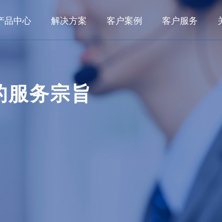
产品中心
解决方案
客户案例
客户服务
数字化研发
业务解决方案
客户之声
典型客户
行业
面向大型集团的数字化研发管理系统 KMPLM CLOUD
数字化研发
航空航
的服务宗旨
典型案例
面向中小型企业的产品生命周期管理系统 eCOL PLM
数字化工艺
船舶与
航空航天
航空发动机
船舶与海洋
面向小微企业基于SAAS的研发管理系统 OpenVelo PLM
数字化生产
能源电
数字化运维
轨道交
工程机械
轨道交通
汽车及零部
数字化工艺
家用电
面向大型集团的数字化工艺管理系统 KMMPM CLOUD
面向中小型企业的结构化工艺管理系统 eCOL MPM
所见即所得的结构化工艺协同平台 KMCAPP CLOUD