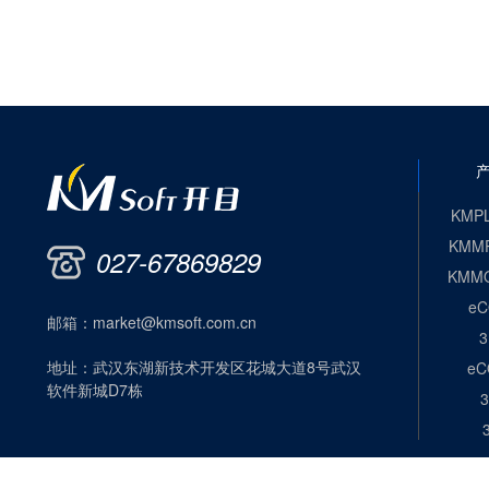
KMP
KMM
027-67869829
KMM
eC
邮箱：
market@kmsoft.com.cn
地址：
武汉东湖新技术开发区花城大道8号武汉
eC
软件新城D7栋