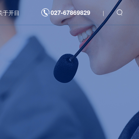
027-67869829
关于开目
|
解决方案
数字化平台
发
新一代研发管理制造一体化敏捷开发平台
航天科工/科技
海洋装备
重型装备
装备
高科技电子
重型装备
3D工具软件
力
汽车及零部件
通
工程机械
件
家用电器
能源电力
三维可制造性审查分析软件 3DDFM
器
高科技电子
三维制造成本分析与估算软件 3DDFC
三维装配工艺规划与仿真软件 3DAST
三维零件工艺设计与仿真软件 3DMPS
三维焊接工艺规划软件 3DWELD