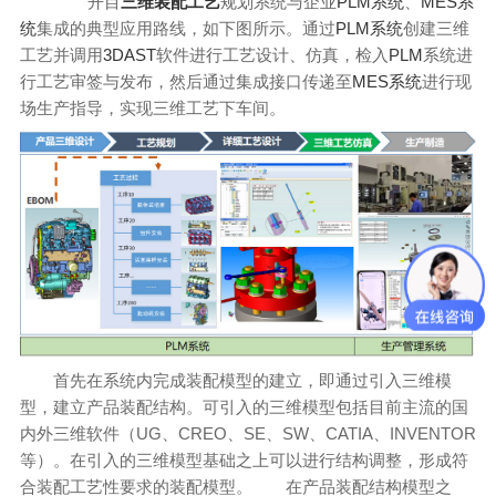
开目
三维装配工艺
规划系统与企业
PLM系统
、
MES系
统
集成的典型应用路线，如下图所示。通过
PLM系统
创建三维
工艺并调用
3DAST
软件进行工艺设计、仿真，检入
PLM
系统进
行工艺审签与发布，然后通过集成接口传递至
MES系统
进行现
场生产指导，实现三维工艺下车间。
首先在系统内完成装配模型的建立，即通过引入三维模
型，建立产品装配结构。可引入的三维模型包括目前主流的国
内外三维软件（UG、CREO、SE、SW、CATIA、INVENTOR
等）。在引入的三维模型基础之上可以进行结构调整，形成符
合装配工艺性要求的装配模型。
在产品装配结构模型之