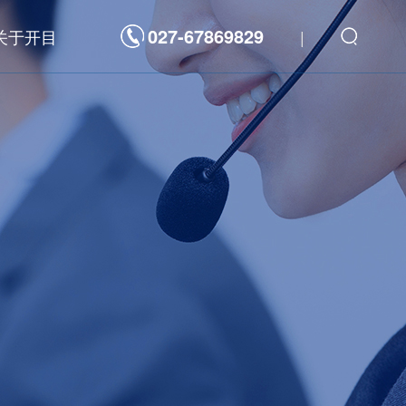
027-67869829
关于开目
|
解决方案
数字化平台
发
新一代研发管理制造一体化敏捷开发平台
航天科工/科技
海洋装备
重型装备
装备
高科技电子
重型装备
3D工具软件
力
汽车及零部件
通
工程机械
件
家用电器
能源电力
三维可制造性审查分析软件 3DDFM
器
高科技电子
三维制造成本分析与估算软件 3DDFC
三维装配工艺规划与仿真软件 3DAST
三维零件工艺设计与仿真软件 3DMPS
三维焊接工艺规划软件 3DWELD