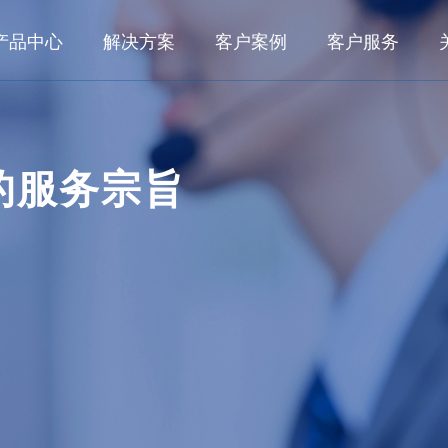
产品中心
解决方案
客户案例
客户服务
数字化研发
业务解决方案
客户之声
典型客户
行业
面向大型集团的数字化研发管理系统 KMPLM CLOUD
数字化研发
航空航
的服务宗旨
典型案例
面向中小型企业的产品生命周期管理系统 eCOL PLM
数字化工艺
船舶与
航空航天
航空发动机
船舶与海洋
面向小微企业基于SAAS的研发管理系统 OpenVelo PLM
数字化生产
能源电
数字化运维
轨道交
工程机械
轨道交通
汽车及零部
数字化工艺
家用电
面向大型集团的数字化工艺管理系统 KMMPM CLOUD
面向中小型企业的结构化工艺管理系统 eCOL MPM
所见即所得的结构化工艺协同平台 KMCAPP CLOUD