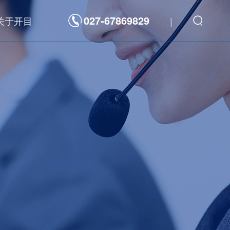
027-67869829
关于开目
|
解决方案
数字化平台
发
新一代研发管理制造一体化敏捷开发平台
航天科工/科技
海洋装备
重型装备
装备
高科技电子
重型装备
3D工具软件
力
汽车及零部件
通
工程机械
件
家用电器
能源电力
三维可制造性审查分析软件 3DDFM
器
高科技电子
三维制造成本分析与估算软件 3DDFC
三维装配工艺规划与仿真软件 3DAST
三维零件工艺设计与仿真软件 3DMPS
三维焊接工艺规划软件 3DWELD