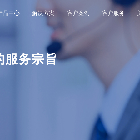
产品中心
解决方案
客户案例
客户服务
数字化研发
业务解决方案
客户之声
典型客户
行业
面向大型集团的数字化研发管理系统 KMPLM CLOUD
数字化研发
航空航
的服务宗旨
典型案例
面向中小型企业的产品生命周期管理系统 eCOL PLM
数字化工艺
船舶与
航空航天
航空发动机
船舶与海洋
面向小微企业基于SAAS的研发管理系统 OpenVelo PLM
数字化生产
能源电
数字化运维
轨道交
工程机械
轨道交通
汽车及零部
数字化工艺
家用电
面向大型集团的数字化工艺管理系统 KMMPM CLOUD
面向中小型企业的结构化工艺管理系统 eCOL MPM
所见即所得的结构化工艺协同平台 KMCAPP CLOUD