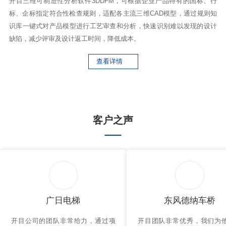
开目三维可制造性分析软件3DDFM，可根据企业产品特有的国标、行
开
标、企标指定符合性检查规则，适配各主流三维CAD模型，通过规则知
析
识库一键式对产品模型进行工艺审查和分析，快速识别难以发现的设计
精
缺陷，减少评审及设计返工时间，降低成本。
供
据
查看详情
客户之声
广日电梯
东风德纳车桥
开目公司的团队非常给力，通过项
开目团队非常优秀，我们为